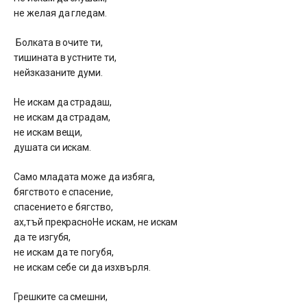
не желая да гледам.
Болката в очите ти,
тишината в устните ти,
нейзказаните думи.
Не искам да страдаш,
не искам да страдам,
не искам вещи,
душата си искам.
Само младата може да избяга,
бягството е спасение,
спасението е бягство,
ах,тъй прекрасноНе искам, не искам
да те изгубя,
не искам да те погубя,
не искам себе си да изхвърля.
Грешките са смешни,