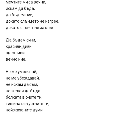
мечтите ми са вечни,
искам да бъда,
да бъдем ние,
докато слънцето не изгрее,
докато огънят не затлее.
Да бъдем сини,
красиви,диви,
щастливи,
вечно ние.
Не ме умолявай,
не ме убеждавай,
не искам да съм,
не желая да бъда
болката в очите ти,
тишината в устните ти,
нейзказаните думи.