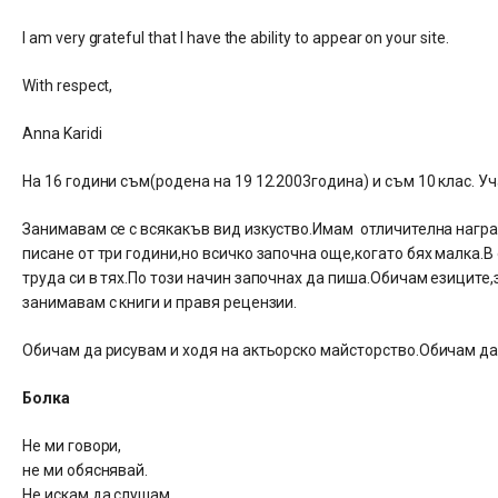
I am very grateful that I have the ability to appear on your site.
With respect,
Anna Karidi
На 16 години съм(родена на 19 12.2003година) и съм 10 клас. Уча
Занимавам се с всякакъв вид изкуство.Имам отличителна награ
писане от три години,но всичко започна още,когато бях малка.
труда си в тях.По този начин започнах да пиша.Обичам езиците
занимавам с книги и правя рецензии.
Обичам да рисувам и ходя на актьорско майсторство.Обичам да
Болка
Не ми говори,
не ми обяснявай.
Не искам да слушам,