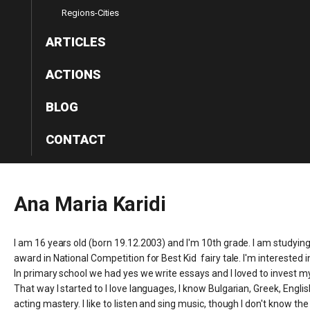
Regions-Cities
ARTICLES
ACTIONS
BLOG
CONTACT
Ana
Maria
Karidi
I am 16 years old (born 19.12.2003) and I'm 10th grade. I am studying at 
award in National Competition for Best Kid fairy tale. I'm interested i
In primary school we had yes we write essays and I loved to invest m
That way I started to I love languages, I know Bulgarian, Greek, Englis
acting mastery. I like to listen and sing music, though I don't know th